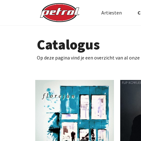
Artiesten
C
Catalogus
Op deze pagina vind je een overzicht van al onze 