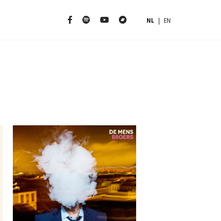
NL
EN